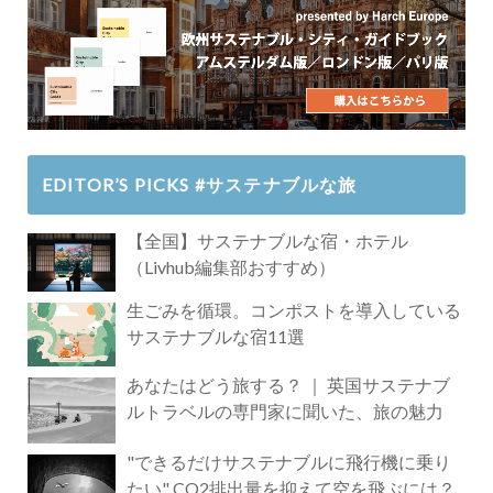
EDITOR’S PICKS #サステナブルな旅
【全国】サステナブルな宿・ホテル
（Livhub編集部おすすめ）
生ごみを循環。コンポストを導入している
サステナブルな宿11選
あなたはどう旅する？ ｜ 英国サステナブ
ルトラベルの専門家に聞いた、旅の魅力
"できるだけサステナブルに飛行機に乗り
たい" CO2排出量を抑えて空を飛ぶには？