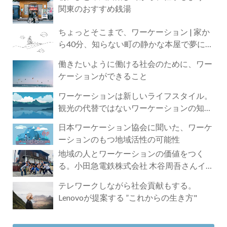
関東のおすすめ銭湯
ちょっとそこまで、ワーケーション | 家か
ら40分、知らない町の静かな本屋で夢に近
づく4時間の旅
働きたいように働ける社会のために、ワー
ケーションができること
ワーケーションは新しいライフスタイル。
観光の代替ではないワーケーションの知ら
れざる魅力
日本ワーケーション協会に聞いた、ワーケ
ーションのもつ地域活性の可能性
地域の人とワーケーションの価値をつく
る。小田急電鉄株式会社 木谷周吾さんイン
タビュー
テレワークしながら社会貢献もする。
Lenovoが提案する ”これからの生き方"