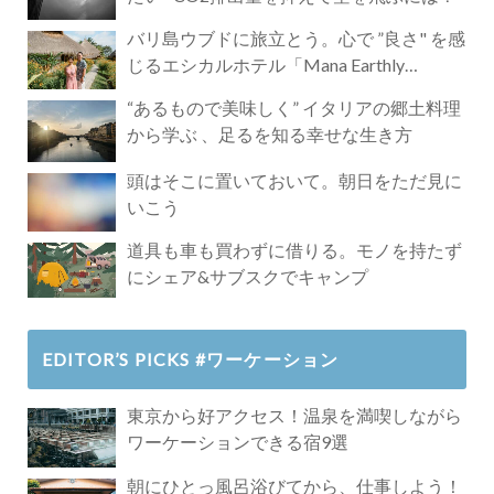
バリ島ウブドに旅立とう。心で ”良さ" を感
じるエシカルホテル「Mana Earthly
Paradise」
“あるもので美味しく” イタリアの郷土料理
から学ぶ 、足るを知る幸せな生き方
頭はそこに置いておいて。朝日をただ見に
いこう
道具も車も買わずに借りる。モノを持たず
にシェア&サブスクでキャンプ
EDITOR’S PICKS #ワーケーション
東京から好アクセス！温泉を満喫しながら
ワーケーションできる宿9選
朝にひとっ風呂浴びてから、仕事しよう！