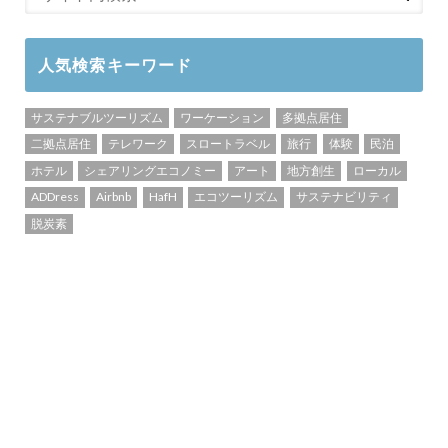
人気検索キーワード
サステナブルツーリズム
ワーケーション
多拠点居住
二拠点居住
テレワーク
スロートラベル
旅行
体験
民泊
ホテル
シェアリングエコノミー
アート
地方創生
ローカル
ADDress
Airbnb
HafH
エコツーリズム
サステナビリティ
脱炭素