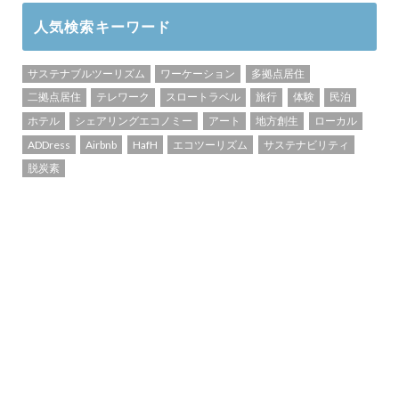
人気検索キーワード
サステナブルツーリズム
ワーケーション
多拠点居住
二拠点居住
テレワーク
スロートラベル
旅行
体験
民泊
ホテル
シェアリングエコノミー
アート
地方創生
ローカル
ADDress
Airbnb
HafH
エコツーリズム
サステナビリティ
脱炭素