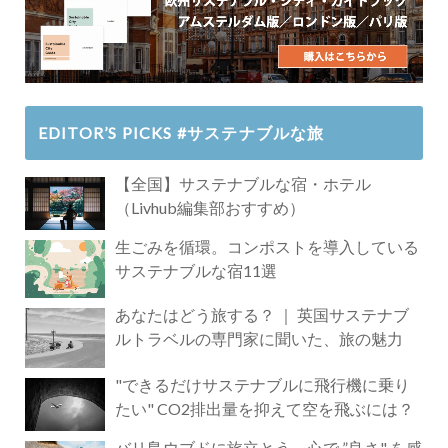
EDITOR’S PICKS #サステナブルな旅
【全国】サステナブルな宿・ホテル
（Livhub編集部おすすめ）
生ごみを循環。コンポストを導入している
サステナブルな宿11選
あなたはどう旅する？ ｜ 英国サステナブ
ルトラベルの専門家に聞いた、旅の魅力
"できるだけサステナブルに飛行機に乗り
たい" CO2排出量を抑えて空を飛ぶには？
バリ島ウブドに旅立とう。心で ”良さ" を感