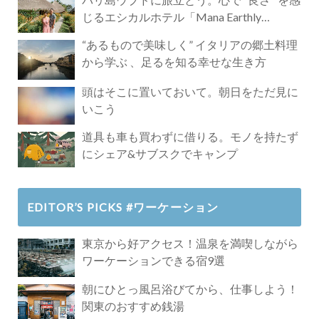
じるエシカルホテル「Mana Earthly
Paradise」
“あるもので美味しく” イタリアの郷土料理
から学ぶ 、足るを知る幸せな生き方
頭はそこに置いておいて。朝日をただ見に
いこう
道具も車も買わずに借りる。モノを持たず
にシェア&サブスクでキャンプ
EDITOR’S PICKS #ワーケーション
東京から好アクセス！温泉を満喫しながら
ワーケーションできる宿9選
朝にひとっ風呂浴びてから、仕事しよう！
関東のおすすめ銭湯