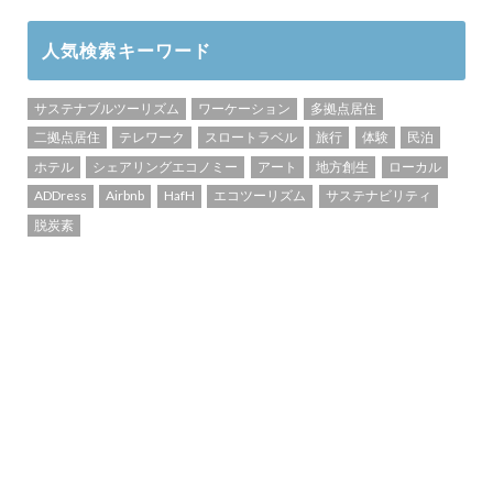
人気検索キーワード
サステナブルツーリズム
ワーケーション
多拠点居住
二拠点居住
テレワーク
スロートラベル
旅行
体験
民泊
ホテル
シェアリングエコノミー
アート
地方創生
ローカル
ADDress
Airbnb
HafH
エコツーリズム
サステナビリティ
脱炭素