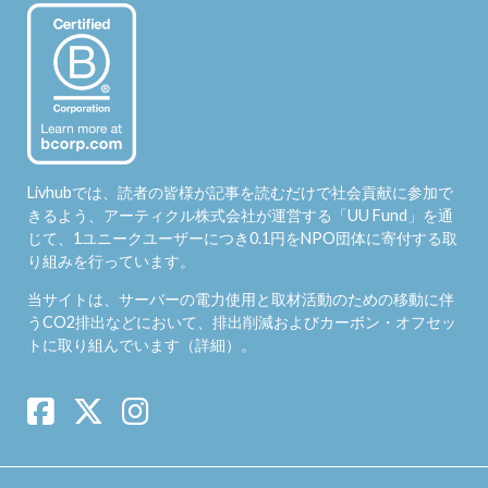
Livhubでは、読者の皆様が記事を読むだけで社会貢献に参加で
きるよう、アーティクル株式会社が運営する「
UU Fund
」を通
じて、1ユニークユーザーにつき0.1円をNPO団体に寄付する取
り組みを行っています。
当サイトは、サーバーの電力使用と取材活動のための移動に伴
うCO2排出などにおいて、排出削減およびカーボン・オフセッ
トに取り組んでいます（
詳細
）。