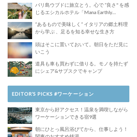
バリ島ウブドに旅立とう。心で ”良さ" を感
じるエシカルホテル「Mana Earthly
Paradise」
“あるもので美味しく” イタリアの郷土料理
から学ぶ 、足るを知る幸せな生き方
頭はそこに置いておいて。朝日をただ見に
いこう
道具も車も買わずに借りる。モノを持たず
にシェア&サブスクでキャンプ
EDITOR’S PICKS #ワーケーション
東京から好アクセス！温泉を満喫しながら
ワーケーションできる宿9選
朝にひとっ風呂浴びてから、仕事しよう！
関東のおすすめ銭湯