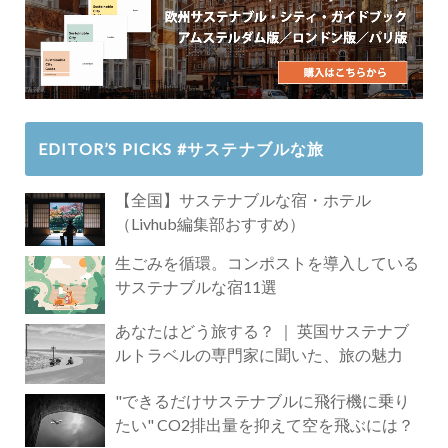
EDITOR’S PICKS #サステナブルな旅
【全国】サステナブルな宿・ホテル
（Livhub編集部おすすめ）
生ごみを循環。コンポストを導入している
サステナブルな宿11選
あなたはどう旅する？ ｜ 英国サステナブ
ルトラベルの専門家に聞いた、旅の魅力
"できるだけサステナブルに飛行機に乗り
たい" CO2排出量を抑えて空を飛ぶには？