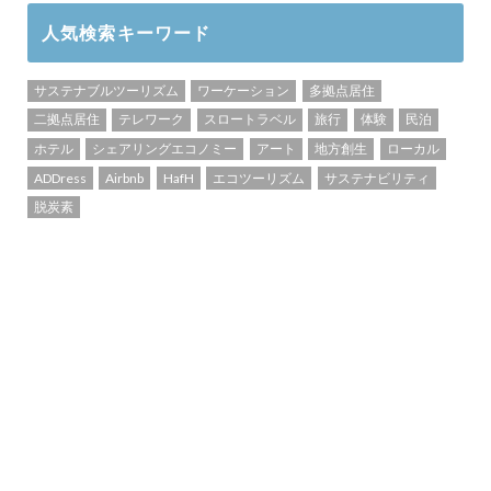
人気検索キーワード
サステナブルツーリズム
ワーケーション
多拠点居住
二拠点居住
テレワーク
スロートラベル
旅行
体験
民泊
ホテル
シェアリングエコノミー
アート
地方創生
ローカル
ADDress
Airbnb
HafH
エコツーリズム
サステナビリティ
脱炭素