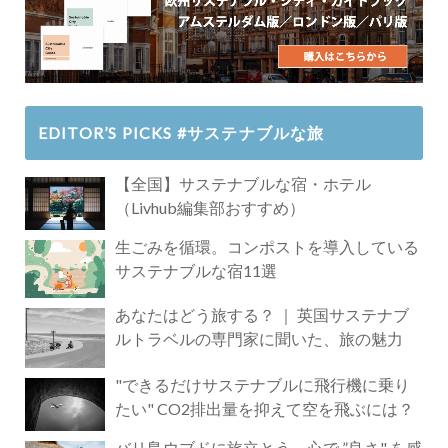
EDITOR’S PICKS #サステナブルな旅
【全国】サステナブルな宿・ホテル
（Livhub編集部おすすめ）
生ごみを循環。コンポストを導入している
サステナブルな宿11選
あなたはどう旅する？ ｜ 英国サステナブ
ルトラベルの専門家に聞いた、旅の魅力
"できるだけサステナブルに飛行機に乗り
たい" CO2排出量を抑えて空を飛ぶには？
バリ島ウブドに旅立とう。心で ”良さ" を感