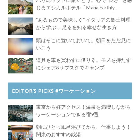
じるエシカルホテル「Mana Earthly
Paradise」
“あるもので美味しく” イタリアの郷土料理
から学ぶ 、足るを知る幸せな生き方
頭はそこに置いておいて。朝日をただ見に
いこう
道具も車も買わずに借りる。モノを持たず
にシェア&サブスクでキャンプ
EDITOR’S PICKS #ワーケーション
東京から好アクセス！温泉を満喫しながら
ワーケーションできる宿9選
朝にひとっ風呂浴びてから、仕事しよう！
関東のおすすめ銭湯