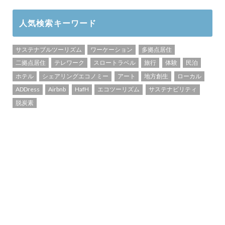
人気検索キーワード
サステナブルツーリズム
ワーケーション
多拠点居住
二拠点居住
テレワーク
スロートラベル
旅行
体験
民泊
ホテル
シェアリングエコノミー
アート
地方創生
ローカル
ADDress
Airbnb
HafH
エコツーリズム
サステナビリティ
脱炭素