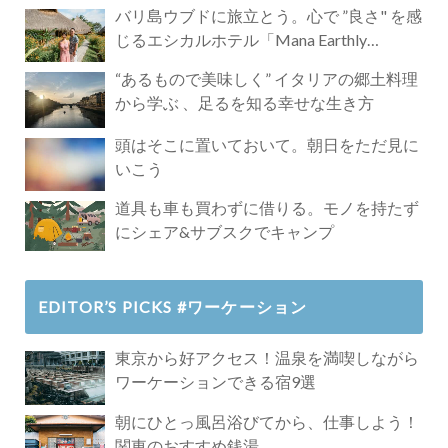
バリ島ウブドに旅立とう。心で ”良さ" を感
じるエシカルホテル「Mana Earthly
Paradise」
“あるもので美味しく” イタリアの郷土料理
から学ぶ 、足るを知る幸せな生き方
頭はそこに置いておいて。朝日をただ見に
いこう
道具も車も買わずに借りる。モノを持たず
にシェア&サブスクでキャンプ
EDITOR’S PICKS #ワーケーション
東京から好アクセス！温泉を満喫しながら
ワーケーションできる宿9選
朝にひとっ風呂浴びてから、仕事しよう！
関東のおすすめ銭湯