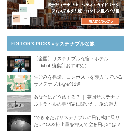
EDITOR’S PICKS #サステナブルな旅
【全国】サステナブルな宿・ホテル
（Livhub編集部おすすめ）
生ごみを循環。コンポストを導入している
サステナブルな宿11選
あなたはどう旅する？ ｜ 英国サステナブ
ルトラベルの専門家に聞いた、旅の魅力
"できるだけサステナブルに飛行機に乗り
たい" CO2排出量を抑えて空を飛ぶには？