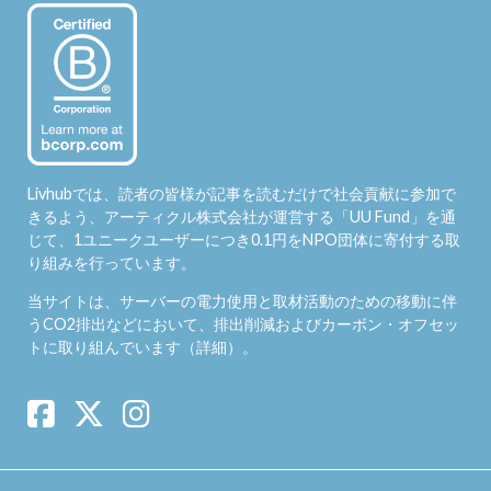
Livhubでは、読者の皆様が記事を読むだけで社会貢献に参加で
きるよう、アーティクル株式会社が運営する「
UU Fund
」を通
じて、1ユニークユーザーにつき0.1円をNPO団体に寄付する取
り組みを行っています。
当サイトは、サーバーの電力使用と取材活動のための移動に伴
うCO2排出などにおいて、排出削減およびカーボン・オフセッ
トに取り組んでいます（
詳細
）。