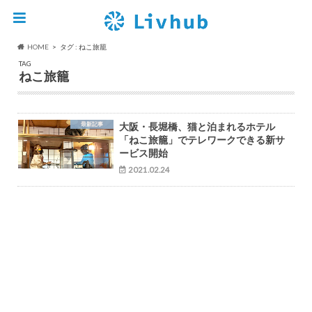
HOME
タグ : ねこ旅籠
TAG
ねこ旅籠
最新記事
大阪・長堀橋、猫と泊まれるホテル
「ねこ旅籠」でテレワークできる新サ
ービス開始
2021.02.24