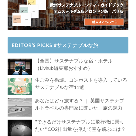
EDITOR’S PICKS #サステナブルな旅
【全国】サステナブルな宿・ホテル
（Livhub編集部おすすめ）
生ごみを循環。コンポストを導入している
サステナブルな宿11選
あなたはどう旅する？ ｜ 英国サステナブ
ルトラベルの専門家に聞いた、旅の魅力
"できるだけサステナブルに飛行機に乗り
たい" CO2排出量を抑えて空を飛ぶには？