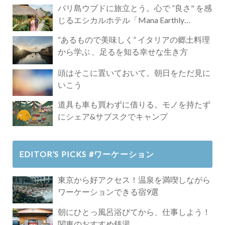
バリ島ウブドに旅立とう。心で ”良さ" を感
じるエシカルホテル「Mana Earthly
Paradise」
“あるもので美味しく” イタリアの郷土料理
から学ぶ 、足るを知る幸せな生き方
頭はそこに置いておいて。朝日をただ見に
いこう
道具も車も買わずに借りる。モノを持たず
にシェア&サブスクでキャンプ
EDITOR’S PICKS #ワーケーション
東京から好アクセス！温泉を満喫しながら
ワーケーションできる宿9選
朝にひとっ風呂浴びてから、仕事しよう！
関東のおすすめ銭湯