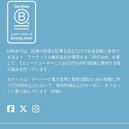
Livhubでは、読者の皆様が記事を読むだけで社会貢献に参加で
きるよう、アーティクル株式会社が運営する「
UU Fund
」を通
じて、1ユニークユーザーにつき0.1円をNPO団体に寄付する取
り組みを行っています。
当サイトは、サーバーの電力使用と取材活動のための移動に伴
うCO2排出などにおいて、排出削減およびカーボン・オフセッ
トに取り組んでいます（
詳細
）。